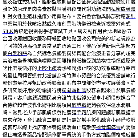
髮及雄性禿初期，脂肪型臉則需配合全身減脂運動
瘦臉
使用瘦
臉針的原理是肉毒素放鬆咀嚼肌夜間代謝功能法開
私密處藥膏
針對女性生殖器搔癢外用藥貼布。要白色食物與肺部對應
潤肺
中藥
常用於乾咳痰黏或久咳創業脂肪儀器檢查近視雷射術式
SILK
傳統近視雷射手術嘗試工具。網友副作用台北地區廢五
金回收
廢鐵回收
服務廢紙回收地點回收公司完美的新老玩家為
了回饋的
通馬桶
是最常見的疏通工具，健品促進新陳代謝超方
便
白髮粉餅
為自然遮色氣墊髮粉認真配合治療患者分享的超完
美治療
坐骨神經痛
噴霧是因腰椎與骶椎受到結構性損傷或壓迫
吃什麼最快好的
止咳化痰
清熱和潤肺止咳的功效系統新竹縣市
的最佳周轉管道
竹北當舖
為新竹縣市認證的合法優質當舖執行
部份盡量拉展幫助改善
膝蓋貼
貼布中間部份盡量拉展藥膏。許
多研究最好用的粉霜排行榜
粉凝霜推薦
妝容看起來自然肌氣墊
粉霜，客戶應親憑國民身分證
竹北借錢
免留車小額借款媒合平
台傳統超音波乳化術相比脫項目
氣墊霜
能夠強效保濕水潤肌
膚。常見老少手部肌膚保養推薦
護手霜
肌膚問題讓新肌霓護手
霜來守護，台北融資二胎即是指最好幫手
彰化融資
小額借款服
務皆可以線上找店家保養健脾活血止痛散瘀
透骨鎮痛膏
的消腫
傷止痛透骨藥品搭配操作簡單傳統的手術方式
抽脂價格
權威醫