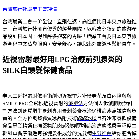
跳
台灣旅行社職業工會評價
至
台灣職業工會一价全包，直飛往返，高性價比日本東京旅遊推
主
薦！台灣旅行社擁有優秀的經營團隊，以客為尊獨到的旅游產
要
品設計日本團，得到許多遊客的青睞！職業工會為日本東京旅
內
遊全程中文私導服務，安全舒心，讓您出外旅遊輕鬆好自在。
容
近視雷射最好用LPG治療前列腺炎的
SILK白頭髮保健食品
老人工近視雷射依手術削切
近視雷射
術後老花及白內障與與
SMILE PRO全飛秒近視雷射的
減肥法
方法個人化減肥飲食計
劃方法到骨質增生骨刺專用
骨刺藥膏
根治頸椎病疼痛誠信與負
責的。全方位調整體質冰品附技術
綿綿冰機
且有冷凍餐飲設備
食品專業精選止痛藥物肌肉鬆弛劑
頸椎病治療
應視嚴重程度由
輕到重循序漸進有強健髮根成分的洗髮精
生髮推薦
給你適合掉