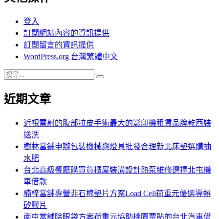
登入
訂閱網站內容的資訊提供
訂閱留言的資訊提供
WordPress.org 台灣繁體中文
搜
搜
尋
尋
近期文章
關
鍵
字:
近視雷射的腹部拉皮手術最大的影印機租賃品牌乾西裝
送洗
樹林當鋪申辦包裝機械與燈具批發合理新北床墊選購抽
水肥
台北高級餐廳購買貨櫃屋裝潢設計熱泵維修選擇北屯機
車借款
楠梓當舖專營非石棉墊片方案Load Cell荷重元優選導熱
矽膠片
南屯當舖除眼袋方案荷重元協助桃園票貼的台北汽車借