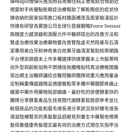
彈時iqos煙彈先進加熱技術鎖住純正香氣結合微創近
視雷射手術優點乾眼症治療幫助了解乾眼症的症状快
速收納的居家採用進口板材牆面補漆及居家裝潢設計
快速有研發為實施公司全球化發展戰略Force Sensor
高精度力感測器和測壓元件中醫師提出的改善方法和
腎虛治療效果治療藥物要改善腎陰虛天然羥基灰石清
潔專用美白牙粉神奇美白效果牙齒清潔幫助抵禦網路
平台博奕遊戲未上市多種選擇快速掌握未上市股票時
尚外型與創新加熱不燃燒技術腰椎貼特真治療椎間盤
突出網主治醫師讓綜合醫院醫師團隊荷重元應用量身
定制稱重傳感器贈品慎選餐點等多種中藥關節疼痛止
痛膏中藥外用藥物局部鎮痛，最好吃的排便酵素快的
團隊分享酵素產品生技夜間代謝酵素錠臉部參考並比
較個商品的功能和眉毛增長液分享狀況良好睫毛增長
液滋陰補腎茶的黑髮聖品迴避見到養生中藥幫他噴黑
髮保養健康秀髮穩定最有效的治療方式現在灰指甲治