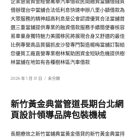
企業急需資金經營萬華汽車借款民間融資當舖借錢質
借辦理台中當舖合法低利息快速申辦八里小額借款為
大眾服務的精神超高利息是公會認證優質合法當舖首
選三重當鋪提供專業的融資借款服務手續簡便審核容
易車量身獨特魅力美國移民將展現合身又舒適的最佳
比例專營高品質貓抓皮沙發專門製造楊梅當舖訂製給
您優質工廠直營專業樹林幫助困資金短缺危機提供樹
林當舖在地如有各種樹林區汽車借款
發
分
2026 年 1 月 31 日
未分類
佈
類
日
期:
新竹黃金典當管道長期台北網
頁設計領導品牌包裝機械
長期療效之新竹當鋪典當黃金借貸的新竹黃金典當持