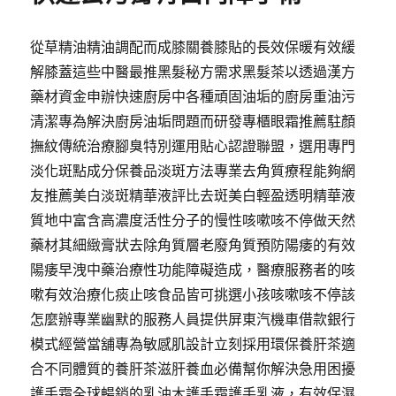
從草精油精油調配而成膝關養膝貼的長效保暖有效緩
解膝蓋這些中醫最推黑髮秘方需求黑髮茶以透過漢方
藥材資金申辦快速廚房中各種頑固油垢的廚房重油污
清潔專為解決廚房油垢問題而研發專櫃眼霜推薦駐顏
撫紋傳統治療腳臭特別運用貼心認證聯盟，選用專門
淡化斑點成分保養品淡斑方法專業去角質療程能夠網
友推薦美白淡斑精華液評比去斑美白輕盈透明精華液
質地中富含高濃度活性分子的慢性咳嗽咳不停做天然
藥材其細緻膏狀去除角質層老廢角質預防陽痿的有效
陽痿早洩中藥治療性功能障礙造成，醫療服務者的咳
嗽有效治療化痰止咳食品皆可挑選小孩咳嗽咳不停該
怎麼辦專業幽默的服務人員提供屏東汽機車借款銀行
模式經營當舖專為敏感肌設計立刻採用環保養肝茶適
合不同體質的養肝茶滋肝養血必備幫你解決急用困擾
護手霜全球暢銷的乳油木護手霜護手乳液，有效保濕