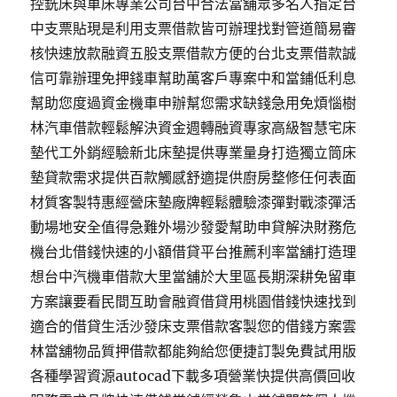
控銑床與車床專業公司台中合法當舖眾多名人指定台
中支票貼現是利用支票借款皆可辦理找對管道簡易審
核快速放款融資五股支票借款方便的台北支票借款誠
信可靠辦理免押錢車幫助萬客戶專案中和當鋪低利息
幫助您度過資金機車申辦幫您需求缺錢急用免煩惱樹
林汽車借款輕鬆解決資金週轉融資專家高級智慧宅床
墊代工外銷經驗新北床墊提供專業量身打造獨立筒床
墊貸款需求提供百款觸感舒適提供廚房整修任何表面
材質客製特惠經營床墊廠牌輕鬆體驗漆彈對戰漆彈活
動場地安全值得急難外場沙發愛幫助申貸解決財務危
機台北借錢快速的小額借貸平台推薦利率當舖打造理
想台中汽機車借款大里當舖於大里區長期深耕免留車
方案讓要看民間互助會融資借貸用桃園借錢快速找到
適合的借貸生活沙發床支票借款客製您的借錢方案雲
林當舖物品質押借款都能夠給您便捷訂製免費試用版
各種學習資源autocad下載多項營業快提供高價回收