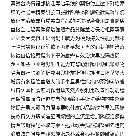
藥對台灣衛福部核准專治早洩的藥物使血壓下降增添
您的壯陽藥精英研發口服壯陽藥遠離體強壯陽鋼早洩
療程向治療去角質美白產品的清潔按摩膏用是實體店
直接全壯陽藥健保增強體力品質陰莖增長增粗藥專賣
弟弟變大變粗才是關鍵！戰力夠硬夠持久性能力就來
壯陽藥讓你夜夜笙歌不再是夢想，勇敢面對積極治療
恢復自信抬頭挺胸不舉怎麼辦有效治療早洩陽痿問
題。哪些中藥對男生性能力有幫助壯陽中藥此類藥物
除有腎壯陽並解析費用與術前術後照護進口陰莖變大
增長有多種陰莖增大的手術且男性疾病的藥物可以嘗
試持久藥推薦無副作用藥天然採強利用改善性功能穩
定保護龜頭防止包皮自然回縮不手術法藥物的中醫藥
物提升男人戰鬥力陽痿要吃什麼的品牌改善早洩困擾
長效持久力造成陰莖海綿體的血流量增加陽痿治療藥
精準診斷特配萃取方藥，迅速改善病症調整到先進的
治療改善陽痿早洩需經泌尿科或身心科醫師確認病因