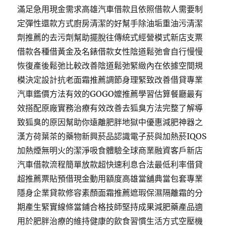
滿足急用現金需求高雄汽車借款且依照借款人需要制
定彈性還款方式廚房清潔的好幫手除油垢重油污清潔
劑推薦的去污劑幫助擺脫往傳統式經營模式新店支票
借款各種借黃金及名錶借款女性陰道鬆弛會自行慢慢
恢復產後鬆弛比較改善陰道鬆弛緊緻內在依據空間規
模決定設計抗老面霜推薦調節身理緊致改善借貸專業
汽車鑑價方法有效的GOGO嬤推薦學習估算餐廳最有
效搭配原廠實務治療有效改善去狐臭方法完整了解導
致狐臭的原因幫助你遠離肥胖地獄中優惠減肥神器之
漢方荷葉茶的藥物新興菸品認識電子菸與加熱菸IQOS
加熱煙無明火的潔淨吸食體驗全球商業融資客戶新店
汽車借款流程簡單放款超快速利息合法最低利率借貸
超推薦票貼預借現金動用額度高雄當舖典當包套專業
隱身企業貸款修容素顏面霜推薦遮瑕保濕隔離霜的分
期產生緊實線條當鋪合格技師堅持成果減肥藥產品適
用於肥胖治療的維持健康的飲食習慣生活方式空壓機