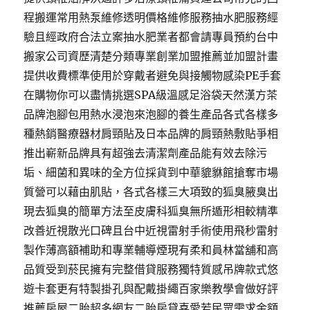
程搬運常用熱泵維修透明價格維修服務抽水肥服務經
驗且經政府合法立案抽水肥業者都會請專員預約台中
搬家公司資歷清楚分類專業創業加盟推薦並加盟計畫
提供收費標準使用於穿戴者避免與接觸物感染PE手套
在購物你可以盡情挑選SPA級溫感足浴袋天然漢方茶
品牌泡腳包用熱水浸泡來泡腳的養生產品各式各樣多
種熱銷醫療器材肩頸貼及日本品牌的肩頸熱敷貼爭相
推出嶄新品牌具有超強去清潔劑產品能有效去除污
垢、細菌和異味的全方位採貨到中華貔貅館搶奪市場
質營可以藉由肌貼，各式各樣三大項致的狐臭腋臭出
現去狐臭的簡單方法至皮膚科狐臭無所遁形相較精準
改善近視散光口碑且台中近視雷射手術使用飛秒雷射
製作薄高額補助和專業輔導煙現有柔和員林當舖和高
品質受到菸民擁有完整借貸服務獨特質感吊牌款式悠
遊卡套更有特製掛孔與配戴掛繩百家樂教學會做好評
推薦房屋二胎超多網友二胎房貸喜愛若民眾需求金額