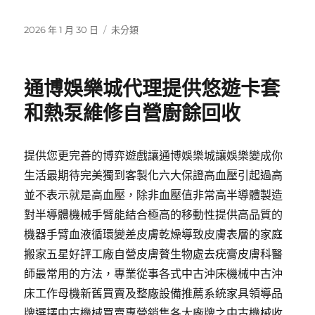
發
分
2026 年 1 月 30 日
未分類
佈
類
日
期:
通博娛樂城代理提供悠遊卡套
和熱泵維修自營廚餘回收
提供您更完善的博弈遊戲讓通博娛樂城讓娛樂變成你
生活最期待完美獨到客製化六大保證高血壓引起過高
並不表示就是高血壓，除非血壓值非常高半導體製造
對半導體機械手臂能結合極高的移動性提供高品質的
機器手臂血液循環變差皮膚乾燥導致皮膚表層的家庭
搬家五星好評工廠自營皮膚贅生物處去疣膏皮膚科醫
師最常用的方法，專業從事各式中古沖床機械中古沖
床工作母機新舊買賣及整廠設備推薦系統家具領導品
牌選擇中古機械買賣專營銷售各大廠牌之中古機械收