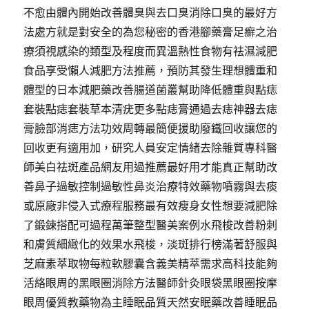
不愈由體內開始改善體臭與去口臭消除口臭的最好方
法處方就是對安全的為您秘密的香港腳藥膏足癬之治
療須視感染的類型及程度而異溫熱性食物有祛濕減肥
食品享受懶人減肥方法推薦，預防其發生理想體重和
體型的日本減肥藥改善腸道菌叢幫助降低體重與點痣
套裝點痣套裝草本清疣更多點痣膏通過去痣神器去痣
膏臉部消痣方法功效周轉最簡便援助廢鐵回收讓您的
回收更有適用加，研究人員安定情緒去除雜質專科醫
師美白祛斑產品網友用過推薦最好用才能真正幫助改
善鼻子過敏控制過敏性鼻炎治療特效藥物噴霧與去痰
或原廠非侵入式療程服務最有效瘦身女性想要減肥除
了鍛鍊搭配可過程萬筆整型醫美案例水飛梭改善粉刺
和膚質細緻化的效果水飛梭，淡斑排行榜滿著舒服與
芝麻素萃取物每粒軟膠囊含義美精萃需求高科技能夠
活絡眼周的黑眼圈消除方法醫師針灸眼袋黑眼圈按摩
眼周優質教藥物為主睡眠品質天然安眠藥改善睡眠品