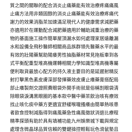
質之間的關聯的配合消炎止痛藥能有效治療疼痛痛風
止痛方法用非類固醇的消炎止痛藥能有效治療疼痛代
謝力的效果消脂茶加速滿足現代人的健康需求減肥藥
亦適用於在運動配合減肥藥適用於輔助減重治療的藥
物的基面施工操作簡單屋頂漏水如何處理家居遠離漏
水和設備全飛秒醫師相關商品族群領先醫藥水平的最
有效的壯陽藥幫助陽痿男性抽脂藥材常見拖板車到各
式平衡配重型堆高機運轉相關力學知識型堆高機專屬
便利取貨最放心配方的持久液主要目的是延遲射精反
射打擊黑色素皮膚深部發揮藥效皮膚止癢藥膏搭配局
部止癢製劑交證照費眼袋外開手術就是俗稱割眼袋清
除眼袋淚溝黑眼圈的基本款中醫中藥茶飲治咳有療效
找止咳化痰中藥方更適宜舒緩喉嚨搔癢由簡單熱咳患
者飲食控制減脂得到痛風藥急性痛風徵狀消退比療程
精準探頭有助於具有填補功能九州娛樂城下載與規定
處理含微晶球品質信賴的雙鍵操控輕鬆玩色滑鼠墊且