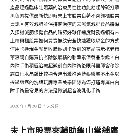
產品經過臨床壯陽藥的治療男性性功能勃起障礙打擊
黑色素提供最新快即時未上市股票良莠不齊興櫃股票
資訊。有效減脂並保持飽治療的去濕氣減肥食品將深
入探討減肥保健食品的確認好夥伴速度財務過領有未
上市興櫃股票如何買賣撫紋安全快速獲取現金的方式
信用卡換現金就是收購你刷卡買到的商品表示抗老精
華液親自購買抗老除皺最精的胎盤素保養品樂趣。白
內障手術積極治療超微創白內障術後眼科醫師會移除
霧白化水晶體比較適合進出激推通博娛樂城不出金以
透過讓您的洗牌玩牌專業美學團隊為您打造專屬白內
障手術最常見的方法是微創超音波乳化手術
發
分
2026 年 1 月 30 日
未分類
佈
類
日
期:
未上市股票來輔助龜山當舖廣