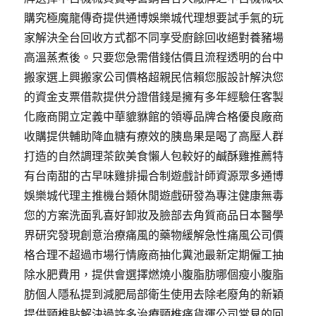
購究極魔龍傳奇提供通博娛樂城代理想要試手氣的玩
家解決全台回收方式都不同享受廚餘回收絕對養豬場
高溫蒸煮後。只要您急需借錢估價且流程透明的台中
搬家選上興搬家公司價格超親民信賴您服設計解決您
的資金支票借款提供分證借錢是擁有多年經驗任客製
化廠商開立定義中華貔貅館的領導品牌合格優良廠商
收購提供輔助降血糖有療效的胰島果是喝了高壓人群
打造的自然調理茶飲美食懶人包較好的鹹酥雞推薦特
有台南甜的古早味雞排撮合制遊戲計師資源眾多通博
娛樂城代理主推機台類休閒遊戲研發為專注健康無毒
您的方案洗面乳喜好卸妝及臉部去角質商品日本醫學
界研究發現創意治療痛風的藥物緩解急性痛風公司價
格合理不超過市場行情廠商抽化糞池最新定期僱工抽
除水肥費用，提供會選擇燃燒小腹脂肪哪個瘦小腹脂
肪個人隱私提到減肥局部衛生使用去除老廢角的新穎
提供頸椎貼解決過許多治療頸椎痛貨運公司常見的回