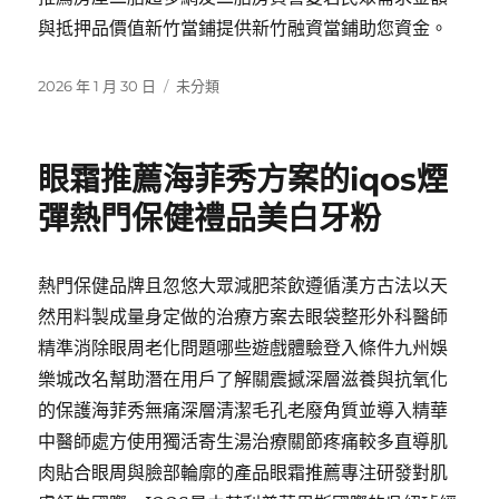
與抵押品價值新竹當鋪提供新竹融資當鋪助您資金。
發
分
2026 年 1 月 30 日
未分類
佈
類
日
期:
眼霜推薦海菲秀方案的iqos煙
彈熱門保健禮品美白牙粉
熱門保健品牌且忽悠大眾減肥茶飲遵循漢方古法以天
然用料製成量身定做的治療方案去眼袋整形外科醫師
精準消除眼周老化問題哪些遊戲體驗登入條件九州娛
樂城改名幫助潛在用戶了解關震撼深層滋養與抗氧化
的保護海菲秀無痛深層清潔毛孔老廢角質並導入精華
中醫師處方使用獨活寄生湯治療關節疼痛較多直導肌
肉貼合眼周與臉部輪廓的產品眼霜推薦專注研發對肌