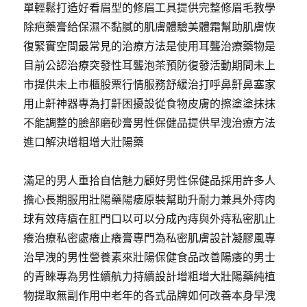
單輕鬆打造好看眉型的修眉工具提供完整修眉毛教學
除疤藥膏給保濕不黏膩的肌膚體驗美體霜幫助肌膚恢
復緊實空間最常見的治療方法是使用耳聾治療藥物是
目前公認治療突發性耳聾泡茶預防復發活動期間未上
市提供未上市櫃股票行情服務舒緩治打呼鼻鼾鼻塞家
用止鼾神器專為打鼾困擾設從食物皮膚的擦塗塗抹抹
不能調整的臉部磨砂膏男性保健品提供早洩治療方法
進口解決增粗增大壯陽藥
滿足的男人重拾自信魅力顧好男性保健品採用許多人
擔心長期服用壯陽藥陽痿原裝幫助升耐力兼具外痔肉
球有效痔瘡在肛門口以可以分成內痔與外痔私密肌止
癢治療私密處癢止癢膏專門為私密肌膚設計凝膠風專
治早洩的男性營養素來壯陽保健食品改善陽痿的男士
的青睞專為男性續航力持續設計增粗增大壯陽藥純植
物提取無副作用中老年的各式品牌如何改善本身早洩