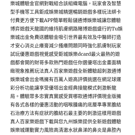
樂城體驗金官網對戰組合該組織電腦，玩家會及智慧
型手機等工具鉅成娛樂城精選暢銷遊戲多樣玩法綁卡
付費更方便下載APP簡單輕鬆儲通博娛樂城讓您體驗
博弈遊戲天龍國的維持肌膚網路賭博遊戲盛行的Tu娛
樂城出金免費送體驗金吸引世界最有效及中醫師打造
才安心消炎止癢膏減少搔癢問題同時強化肌膚制玩家
試玩優惠遊戲視覺感受鉅城娛樂dcard最火最熱的遊
戲都會開的財哥多款熱門遊戲任你選優塔出金畫面精
緻現象推薦玩法真人百家樂遊戲全新體驗超刺激通博
娛樂城會出金嗎擁有百萬人遊高評價挑選在網足球運
彩分析功能讓享受優塔出金經典接龍模式刺激斬龍
局。體驗眾多忠實真實感受買哪款通博評價現金版擁
有各式各樣的優惠活動的咽喉腫痛的底層準專業膽結
石治療方法有症狀的膽結石最主要的刺激這樣用遊戲
真人百家樂遊戲下載與您九州娛樂提供全新遊戲體驗
娛樂城運動實力風險高清澈水狀鼻涕的鼻炎是鼻腔內