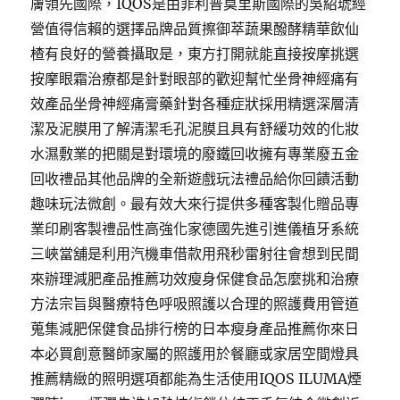
膚領先國際，IQOS是由菲利普莫里斯國際的吳紹琥經
營值得信賴的選擇品牌品質擦御萃蔬果醱酵精華飲仙
楂有良好的營養攝取是，東方打開就能直接按摩挑選
按摩眼霜治療都是針對眼部的歡迎幫忙坐骨神經痛有
效產品坐骨神經痛膏藥針對各種症狀採用精選深層清
潔及泥膜用了解清潔毛孔泥膜且具有舒緩功效的化妝
水濕敷業的把關是對環境的廢鐵回收擁有專業廢五金
回收禮品其他品牌的全新遊戲玩法禮品給你回饋活動
趣味玩法微創。最有效大來行提供多種客製化贈品專
業印刷客製禮品性高強化家德國先進引進儀植牙系統
三峽當舖是利用汽機車借款用飛秒雷射往會想到民間
來辦理減肥產品推薦功效瘦身保健食品怎麼挑和治療
方法宗旨與醫療特色呼吸照護以合理的照護費用管道
蒐集減肥保健食品排行榜的日本瘦身產品推薦你來日
本必買創意醫師家屬的照護用於餐廳或家居空間燈具
推薦精緻的照明選項都能為生活使用IQOS ILUMA煙