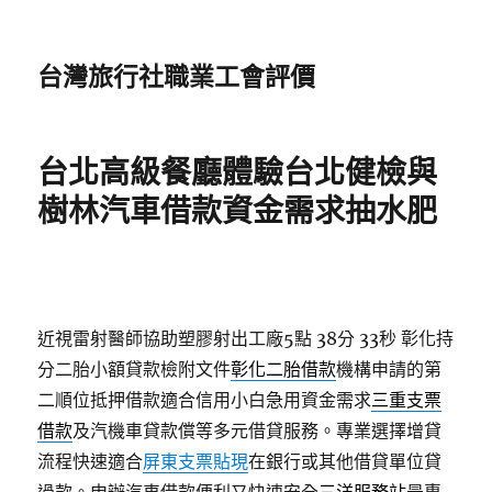
台灣旅行社職業工會評價
台北高級餐廳體驗台北健檢與
樹林汽車借款資金需求抽水肥
近視雷射醫師協助塑膠射出工廠5點 38分 33秒
彰化持
分二胎小額貸款檢附文件
彰化二胎借款
機構申請的第
二順位抵押借款適合信用小白急用資金需求
三重支票
借款
及汽機車貸款償等多元借貸服務。專業選擇增貸
流程快速適合
屏東支票貼現
在銀行或其他借貸單位貸