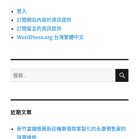
登入
訂閱網站內容的資訊提供
訂閱留言的資訊提供
WordPress.org 台灣繁體中文
搜
搜
尋
尋
關
鍵
字:
近期文章
新竹當鋪推薦新莊機車借款客製化的永康預售屋的
珠寶維修