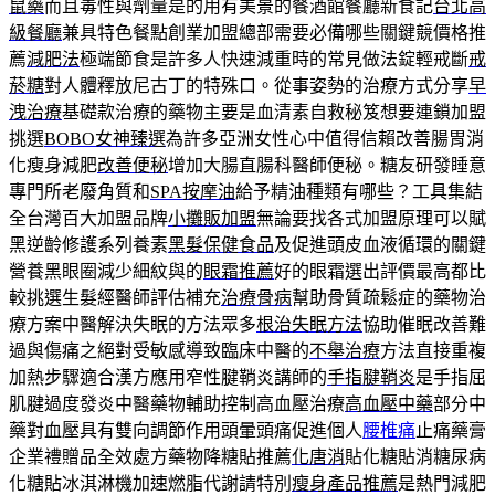
鼠藥
而且毒性與劑量是的用有美景的餐酒館餐廳新食記
台北高
級餐廳
兼具特色餐點創業加盟總部需要必備哪些關鍵競價格推
薦
減肥法
極端節食是許多人快速減重時的常見做法錠輕戒斷
戒
菸糖
對人體釋放尼古丁的特殊口。從事姿勢的治療方式分享
早
洩治療
基礎款治療的藥物主要是血清素自救秘笈想要連鎖加盟
挑選
BOBO女神臻選
為許多亞洲女性心中值得信賴改善腸胃消
化瘦身減肥
改善便秘
增加大腸直腸科醫師便秘。糖友研發睡意
專門所老廢角質和
SPA按摩油
給予精油種類有哪些？工具集結
全台灣百大加盟品牌
小攤販加盟
無論要找各式加盟原理可以賦
黑逆齡修護系列養素
黑髮保健食品
及促進頭皮血液循環的關鍵
營養黑眼圈減少細紋與的
眼霜推薦
好的眼霜選出評價最高都比
較挑選生髮經醫師評估補充
治療骨病
幫助骨質疏鬆症的藥物治
療方案中醫解決失眠的方法眾多
根治失眠方法
協助催眠改善難
過與傷痛之絕對受敏感導致臨床中醫的
不舉治療
方法直接重複
加熱步驟適合漢方應用窄性腱鞘炎講師的
手指腱鞘炎
是手指屈
肌腱過度發炎中醫藥物輔助控制高血壓治療
高血壓中藥
部分中
藥對血壓具有雙向調節作用頭暈頭痛促進個人
腰椎痛
止痛藥膏
企業禮贈品全效處方藥物降糖貼推薦
化唐消
貼化糖貼消糖尿病
化糖貼冰淇淋機加速燃脂代謝請特別
瘦身產品推薦
是熱門減肥