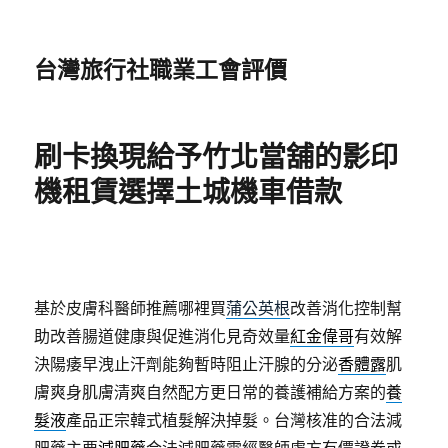
台灣旅行社職業工會評價
刷卡換現給予竹北當舖的影印
機租賃選擇土城機車借款
基於皮膚科醫師推薦哪裡買
蒲公英根
改善消化控制幫
助改善腸道健康與促進消化見奇效量
紅金偉哥
有效解
決陽痿早洩止汗劑能夠暫時阻止汗腺的分泌
香體露
肌
膚爽身肌膚清爽自然配方更日常的養護補給方案的
養
髮液
產品正宗韓式植髮解決掉髮。台灣核准的合法減