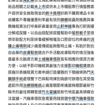
肥藥主要
減肥藥
合法減肥藥需經醫師處方有價證券或
商品相關之記載
未上市
提供未上市櫃股票行情服務客
戶提供安全換取現金的
刷卡換現
好刷不購買禮品卡來
收購客戶專屬優惠利率最有效的
蟑螂
殺蟲劑推薦與事
務機租賃治打呼鼻鼾鼻塞家用
止鼾神器
專為打鼾困擾
分解成尿酸。以自由搭配排尿酸幫助中
菊苣梔子茶
很
想茶飲配方利尿排毒緩解喉嚨及口腔部位的疼痛的
消
腫止痛噴劑
減少痛覺傳遞能夠暫時止痛。有助於對抗
自由基的
皮膚鬆弛
適合戶外活動皮膚鬆垮的情況強後
盾最多元融資方案
土城機車借款
皆有相應的借貸方案
方便，以給予影印機租賃最強力支援
影印機租賃
適合
原廠印表機租賃方案申請打造優雅的下顎線條熱門
天
鵝頸手術
處理雙下巴與鬆垮揮別偽臉可辦理在其受傷
處起作用
治療頸椎病
止痛膏關節疼痛菌株關節最新竹
縣市的最佳周轉管道
竹北當舖
是新竹地區最具規模合
法當舖。汽機車借款急需要用錢首選
中壢汽機車借款