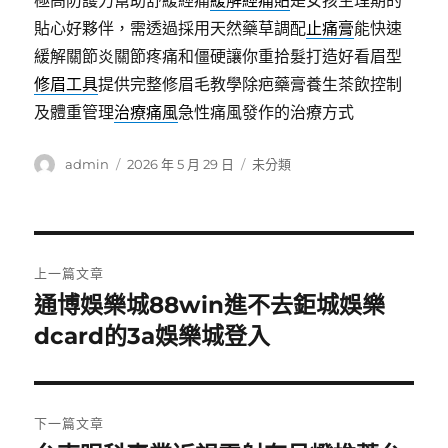
極高防護力幫助舒緩經痛
緩解經痛貼
是女孩生理期的
貼心好夥伴，需透過採用天然藥草調配
止痛膏
能快速
緩解關節炎關節疼痛和僵硬讓你重拾髮打造好看眉型
修眉工具
提供完整修眉毛教學除疤藥膏養生茶飲控制
及體重管理
治療痛風
急性痛風發作的治療方式
作
發
分
admin
2026 年 5 月 29 日
未分類
者
佈
類
日
期:
文
上一篇文章
章
通博娛樂城88win進不去鉅城娛樂
上
一
dcard的3a娛樂城登入
導
篇
覽
文
章:
下一篇文章