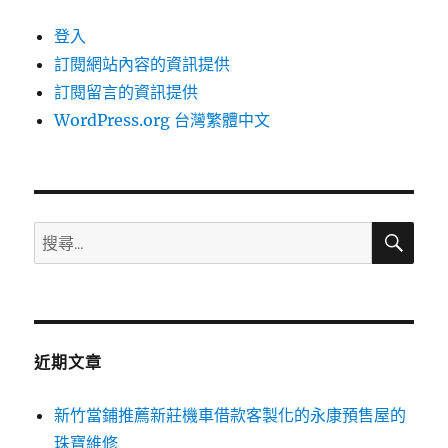
登入
訂閱網站內容的資訊提供
訂閱留言的資訊提供
WordPress.org 台灣繁體中文
搜
搜
尋
尋
關
鍵
字:
近期文章
新竹當鋪推薦新莊機車借款客製化的永康預售屋的
珠寶維修