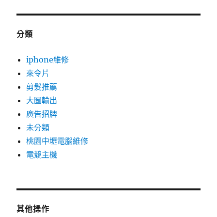
分類
iphone維修
來令片
剪髮推薦
大圖輸出
廣告招牌
未分類
桃園中壢電腦維修
電競主機
其他操作