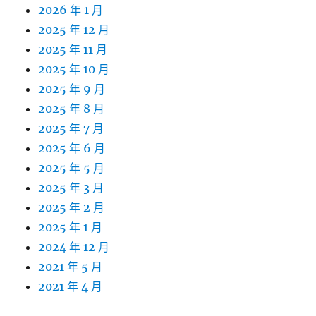
2026 年 1 月
2025 年 12 月
2025 年 11 月
2025 年 10 月
2025 年 9 月
2025 年 8 月
2025 年 7 月
2025 年 6 月
2025 年 5 月
2025 年 3 月
2025 年 2 月
2025 年 1 月
2024 年 12 月
2021 年 5 月
2021 年 4 月