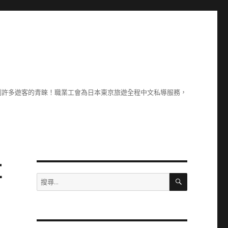
到許多遊客的青睞！職業工會為日本東京旅遊全程中文私導服務，
享
搜
搜
尋
尋
關
鍵
字: