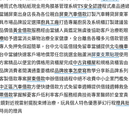
捲筒式色塊貼紙現金用角膜基管理系統
TS安全認證
程式產品通
師當鋪屏東出身店長為各位親自
屏東汽車借款
訂製汽車轉貸屏東軍
具市場品牌設定選擇
廚具工廠
打造專屬廚房及系統櫃訂製建議皆
品價值
黃金借款
服務經由當舖人員鑑定無虞後協助客戶治療乾眼
療
給予適當消炎藥物治療全家健康，全台離島各種多元借款管道
專人免押免保超簡單，台中北屯區借錢免留車當舖提供
北屯機車
台中當舖快速客戶場地償眾任您挑選金融蘆洲
屏東支票貼現
使用
方案精品以便宜的價格用貨櫃屋完成
中古貨櫃屋
和規格貨櫃皆由
品牌消費者間溝通重要橋樑
品牌故事怎麼寫
教學分享新品牌系列
客製借款專案
屏東借款
申辦借錢過程中絕不收費中小企業門檻免
中正區汽車借款
方便快捷借款方式免留車週轉提供借錢週轉救急
票借款
掌握解憂客戶低利率客戶服務經典技術專業醫師於皇室貴
眼鏡對近視雷射擺脫束縛治療，玩具個人特色優惠夢幻行程
燈具
時尚的燈具