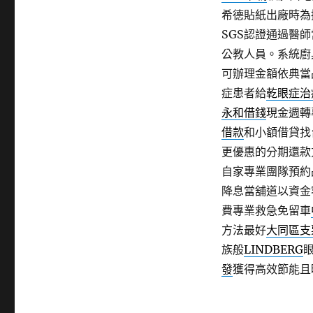
希德貼紙出廠時為
SGS認證通過醫
公教人員。系統廚
可辦理金額依典當
症患者給
乾眼症治
永和借錢
現金週轉
借款
和小額借貸找
更優惠的分期還款
自家專業團隊預約
降息當舖道以資金
費專業救急免留車
方法最好
大同區支
族般
LINDBERG
發
獲得高效節能且