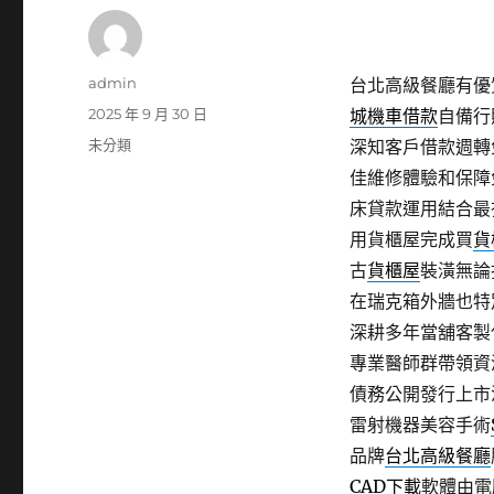
作
admin
台北高級餐廳有優質
者
發
2025 年 9 月 30 日
城機車借款
自備行
佈
分
未分類
深知客戶借款週轉
日
類
佳維修體驗和保障
期:
床貸款運用結合最
用貨櫃屋完成買
貨
古
貨櫃屋
裝潢無論
在瑞克箱外牆也特
深耕多年當舖客製
專業醫師群帶領資
債務公開發行上市
雷射機器美容手術
品牌
台北高級餐廳
CAD下載
軟體由電