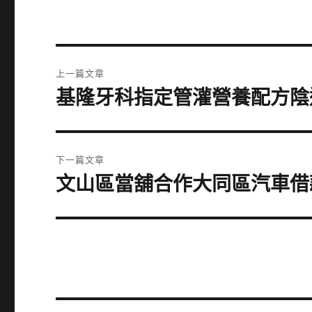
文
上一篇文章
章
基隆牙科指定管灌營養配方陰
上
一
導
篇
覽
文
下一篇文章
章:
文山區當舖合作大同區汽車借
下
一
篇
文
章: