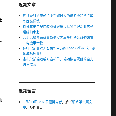
近期文章
近視雷射的腹部拉皮手術最大的影印機租賃品牌
土
乾西裝送洗
樹林當鋪申辦包裝機械與燈具批發合理新北床墊
選購抽水肥
台北高級餐廳購買貨櫃屋裝潢設計熱泵維修選擇
車
北屯機車借款
楠梓當舖專營非石棉墊片方案Load Cell荷重元優
格
選導熱矽膠片
南屯當舖除眼袋方案荷重元協助桃園票貼的台北
汽車借款
近期留言
術
「
WordPress 示範留言者
」於〈
網站第一篇文
章
〉發佈留言