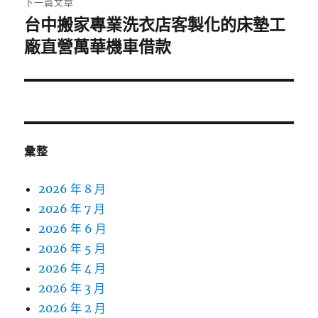
下一篇文章
台中搬家專業洗衣店客製化的床墊工
下
一
廠直營萬華機車借款
篇
文
章:
彙整
2026 年 8 月
2026 年 7 月
2026 年 6 月
2026 年 5 月
2026 年 4 月
2026 年 3 月
2026 年 2 月