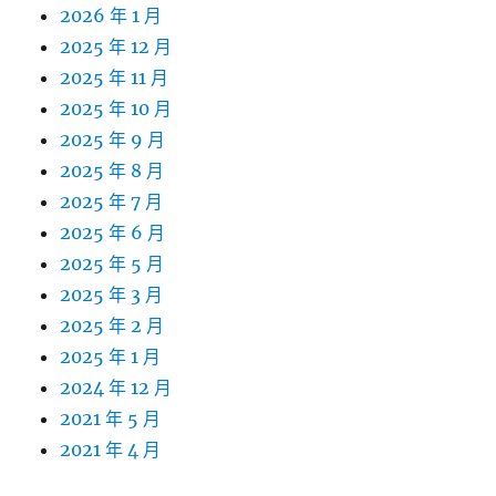
2026 年 1 月
2025 年 12 月
2025 年 11 月
2025 年 10 月
2025 年 9 月
2025 年 8 月
2025 年 7 月
2025 年 6 月
2025 年 5 月
2025 年 3 月
2025 年 2 月
2025 年 1 月
2024 年 12 月
2021 年 5 月
2021 年 4 月