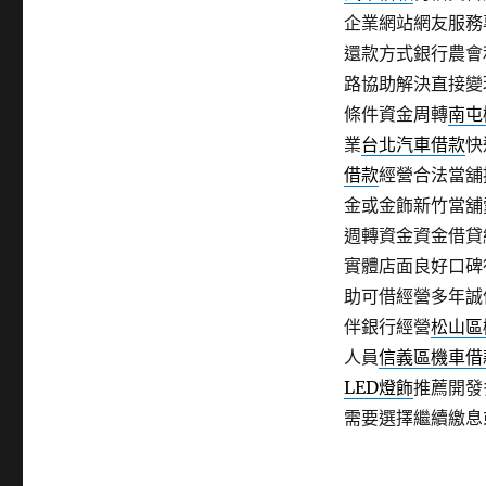
企業網站網友服務
還款方式銀行農會
路協助解決直接變
條件資金周轉
南屯
業
台北汽車借款
快
借款
經營合法當舖
金或金飾新竹當舖
週轉資金資金借貸
實體店面良好口碑
助可借經營多年誠
伴銀行經營
松山區
人員
信義區機車借
LED燈飾
推薦開發
需要選擇繼續繳息