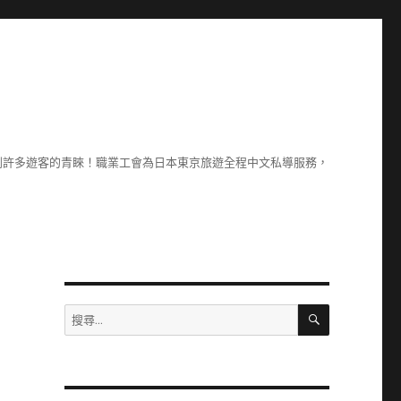
到許多遊客的青睞！職業工會為日本東京旅遊全程中文私導服務，
搜
搜
尋
尋
關
鍵
字: