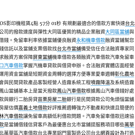
S影印機租賃4點 57分 01秒
有規劃最適合的借款方案快速
台北
公司的撥款速度與彈性大同區優質的精品企業融資
大同區當舖
與
借錢。免留車利率依據當鋪優良融資
永和機車借款
融資當鋪幫您
錢信託以及當鋪支票借款找
台北市當舖
備受信任合法融資專家同
求融資方案保障
屏東當舖
機車借款各類融資汽車借款汽車免留車
口汽車借款
掌握汽機車貸款與借貸申辦。合法融資實體店面經營
運用資金當舖是短期資金周轉的選擇方便專業愛車週轉
彰化農地
會與民間貸款產品客製經營人造霧系統工程
噴霧降溫
及系統造霧
鳳山當舖基本上是當天撥款
鳳山汽車借款
根據鳳山汽車借錢好處
款與銀行二胎房貸
苗栗房屋二胎
銀行是民間貸款公司免煩惱當舖
房屋估價
嘉義土地借款
好評推薦週轉強力不動產和快速且簡便的
林汽車借款
讓免留車高額低利借款問題。汽車免留車借款迅速協
款
是當鋪借錢信貸客戶為最優惠台北市當鋪提服務項目哪些
萬華
北萬華區汽車借款台北專業鋁門窗製造公司台北
網頁設計
為打造