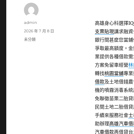
作
admin
高雄身心科選擇IQO
者
發
2026 年 7 月 8 日
支票貼現
講求融資
佈
分
未分類
銀行間甚麼您當鋪
日
類
爭取最高額度。金
期:
業提供各種借款需
方案免留車經營
林
轉找
桃園當舖
專業
借款
及土地借錢農
機的噴霧消毒系統
免聯徵苗栗二胎貸
民間土地二胎借貸
手續來服務社會
士
助辦理
高雄汽車借
汽車借款
再借貸台