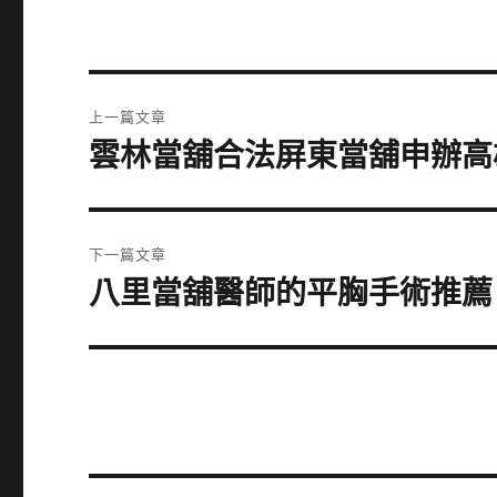
文
上一篇文章
章
雲林當舖合法屏東當舖申辦高
上
一
導
篇
覽
文
下一篇文章
章:
八里當舖醫師的平胸手術推薦
下
一
篇
文
章: