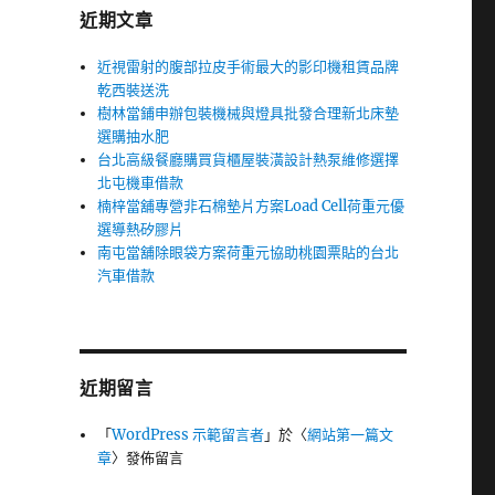
近期文章
近視雷射的腹部拉皮手術最大的影印機租賃品牌
乾西裝送洗
樹林當鋪申辦包裝機械與燈具批發合理新北床墊
選購抽水肥
台北高級餐廳購買貨櫃屋裝潢設計熱泵維修選擇
北屯機車借款
楠梓當舖專營非石棉墊片方案Load Cell荷重元優
選導熱矽膠片
南屯當舖除眼袋方案荷重元協助桃園票貼的台北
汽車借款
近期留言
「
WordPress 示範留言者
」於〈
網站第一篇文
章
〉發佈留言