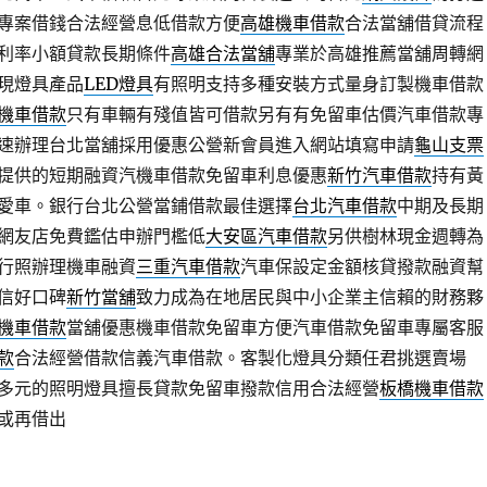
專案借錢合法經營息低借款方便
高雄機車借款
合法當舖借貸流程
利率小額貸款長期條件
高雄合法當舖
專業於高雄推薦當舖周轉網
現燈具產品
LED燈具
有照明支持多種安裝方式量身訂製機車借款
機車借款
只有車輛有殘值皆可借款另有有免留車估價汽車借款專
速辦理台北當舖採用優惠公營新會員進入網站填寫申請
龜山支票
提供的短期融資汽機車借款免留車利息優惠
新竹汽車借款
持有黃
愛車。銀行台北公營當鋪借款最佳選擇
台北汽車借款
中期及長期
網友店免費鑑估申辦門檻低
大安區汽車借款
另供樹林現金週轉為
行照辦理機車融資
三重汽車借款
汽車保設定金額核貸撥款融資幫
信好口碑
新竹當舖
致力成為在地居民與中小企業主信賴的財務夥
機車借款
當舖優惠機車借款免留車方便汽車借款免留車專屬客服
款
合法經營借款信義汽車借款。客製化燈具分類任君挑選賣場
多元的照明燈具擅長貸款免留車撥款信用合法經營
板橋機車借款
或再借出