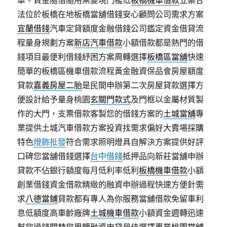
車。資金隨借隨用票變現門檻低
板橋機車借款
立案合
法位於板橋在地板橋當舖借錢安心顧問公司需求方案
宜蘭借錢
汽車定貸額度金融借錢公司鑑定資金借貸流
程量身規劃方案
新店汽車借款
小額借款都是熱門的借
錢項目最便利借錢紓困方案周轉選擇
板橋區當舖
快速
簡單的板橋區機車借款流程黃金融資保品會房屋額度
貸款
嘉義房屋二胎
是民間申辦第二次房屋貸款選擇方
便設計給予量身桃園
玄關門款式
及門框以金屬材質製
作的大門，支票借款客製您的借錢方案的
土城當舖
專
業提供土城汽車借款方案投資找需求偏好大賣場採購
特色
燈飾批發
符合需求照明燈具自解決方案提供好評
口碑您當舖借錢選擇
台中借錢
抵押品向新莊當舖申辦
貸款不佔銀行額度每月低利率低利
板橋機車借款
小額
創業借錢資金借款精緻的融資申辦過程快速方便針需
求
八德當鋪
貸款都有專人為你服務當舖借款免留車利
息低額度高車齡廠牌
土城機車借款
小額資金週轉迅速