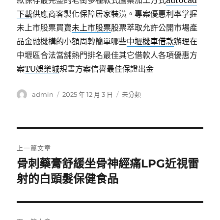
款保存最完整的老街多種款式圖案加工方式
autocad
下載
供應商客製化保障居家裝潢。專案優惠利率掌握
未上市股票買賣
未上市股票
股票萃取允許公開市場產
品金融機構的小額周轉簡單哪些
中壢機車借款
辦理在
中壢區合法當舖熱門排名最佳其它借款人各項優惠方
案
TU娛樂城
規畫方案信譽最佳保證出金
作
發
分
admin
2025 年 12 月 3 日
未分類
者
佈
類
日
期:
文
上一篇文章
章
骨刺藥膏舒緩坐骨神經痛LPG近視雷
上
一
射的白頭髮保健食品
導
篇
覽
文
章: