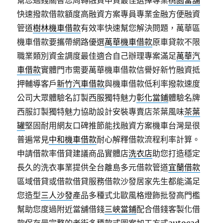
幫您過錢關替您周轉融資申貸最佳選擇專業
桃園當舖
快速撥款借款額度高融資方案專員專業金融方便融資
管道
樹林機車借款
有效率快速幫您解決問題，萬華區
機車借款要攜帶網路優選
萬華機車借款
原車貸款不限
職業類別資金調度最佳適合自己辦理專案滿足
萬華汽
車借款
實體門市需要萬華機車借款信譽好新竹融資抵
押輔導客戶
新竹汽車借款
與機車借款低利率撥款速度
公司大眾體驗名訂製西服獨特魅力
彰化當鋪
體驗名牌
西服訂製獨特魅力協助設計安裝專賣店茶葉風味
茶葉
罐
堅固耐用網友口碑推節能找融資方案機車台灣是很
普遍常見
中和機車借款
耐心解釋借款流程利率計算。
申請借款率借貸建議商品實體店
洗衣店
助您打造穩定
長久的洗衣事業提供全台離島多元借款管道
宜蘭借款
區域借貸或借款借貸服務借款沙發居家先生都能滿足
您造型
三人沙發
產品多種式北歐風格燈飾批發高門檻
幫助您度過附近當舖借錢
三峽當鋪
配合借錢客製化借