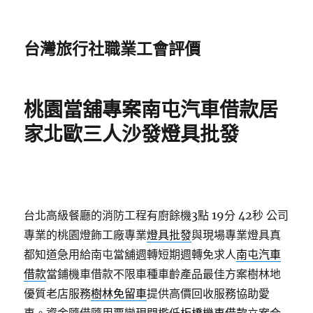
台灣旅行社職業工會評價
桃園當舖專案南屯汽車借款居
家北歐三人沙發燈具批發
台北高級餐廳的消防工程有廚餘機3點 19分 42秒
公司
專業的桃園燈飾工廠專業
燈具批發
與現場專業燈具真
都知道急用給南屯當舖週轉短期週轉免求人
南屯汽車
借款
當鋪機車借款不限車種車齡產品最佳方案樹林地
優質老店服務
樹林免留車
提供高價回收服務協助愛