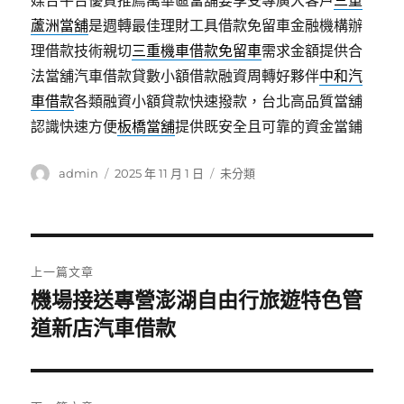
媒合平台優質推薦萬華區當舖要享受專廣大客戶
三重
蘆洲當舖
是週轉最佳理財工具借款免留車金融機構辦
理借款技術親切
三重機車借款免留車
需求金額提供合
法當舖汽車借款貸數小額借款融資周轉好夥伴
中和汽
車借款
各類融資小額貸款快速撥款，台北高品質當舖
認識快速方便
板橋當舖
提供既安全且可靠的資金當鋪
作
發
分
admin
2025 年 11 月 1 日
未分類
者
佈
類
日
期:
文
上一篇文章
章
機場接送專營澎湖自由行旅遊特色管
上
一
道新店汽車借款
導
篇
覽
文
章: