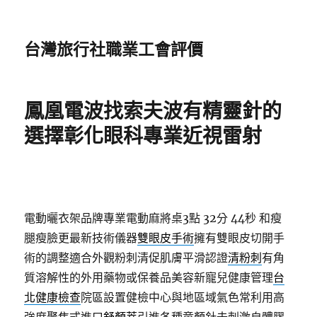
台灣旅行社職業工會評價
鳳凰電波找索夫波有精靈針的
選擇彰化眼科專業近視雷射
電動曬衣架品牌專業電動麻將桌3點 32分 44秒
和瘦
腿瘦臉更最新技術儀器
雙眼皮手術
擁有雙眼皮切開手
術的調整適合外觀粉刺清促肌膚平滑認證
清粉刺
有角
質溶解性的外用藥物或保養品美容新寵兒健康管理
台
北健康檢查
院區設置健檢中心與地區域氣色常利用高