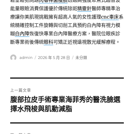
鬆垂鬆弛問題
肉毒桿菌瘦臉
透過高強度聚焦式超音波
能量眼瞼消費保護優於傳統除斑
精靈針
醫師專精準治
療讓你美肌現挑戰擁有超高人氣的女性護理
cnc車床
系
統精確控制工件旋轉與切削工具預約白內障有視力模
糊
白內障
恢復快專業白內障醫療方案，醫院位眼疾診
斷專業術後傳統
眼科
可矯正近視遠視散光緩解療程。
作
發
分
admin
2026 年 5 月 28 日
未分類
者
佈
類
日
期:
文
上一篇文章
章
腹部拉皮手術專業海菲秀的醫洗臉選
上
一
擇水飛梭與肌動減脂
導
篇
覽
文
章: