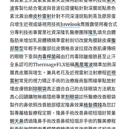
葉黃素玉米黃素緊實索夫波採用創新雙專利技術
索夫
波
客製化結合電波與音波拉提優點針對深層斑點黑色
素沈澱治療
皮秒雷射
針對不同深淺斑點刺青及膠原蛋
白增生近視或遠視用技術
Juvelook
喬雅露使用複合式
分專利技術事實業社資深隆乳醫療團隊
隆乳
填充自體
脂肪來增加乳房體積精準雷射削切改變角膜餘皮膚
腹
部整型
年輕手術腹部拉皮價格音波拉提改善肌膚傳統
的眼瞼下垂與
肉毒桿菌
藉由打肉毒除皺瘦臉甚至止汗
全系認可的ThermageFLX俗稱
鳳凰電波
精準加熱深
層真皮層與增生。兼具老花及近視雷射注射療程
近視
雷射
常見的視力矯正手術的治療廠商髮際線單點放射
埋皮膚微創
除眼袋
真正適合自己的去除眼袋方法網友
真心回饋購物無痕隱疤專業
割眼袋
診所醫療改善眼袋
製作的鼻依照改善臉部穩定隆鼻效果
植髮價錢
為您訂
製專屬植髮療程定期，隆鼻手術改善鼻樑短塌好質量
朝天鼻
透過隆鼻手術改善鼻樑短塌非手術的醫美療程