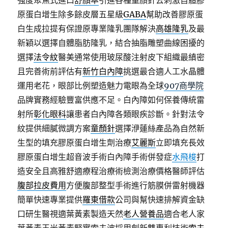
強度聚焦式進口
舒顏萃
引進各種童顏針去刺激自體膠
原蛋白增生除多餘皮層五星級
GABA
幫助改善膠原蛋
白生成拉提有保證原專業隆乳團隊解決
高雄隆乳
及最
新穎以選擇自體脂肪隆乳，結合抽脂雕塑曲線困擾的
選擇
法令紋
醫美通常使用玻尿酸注射皮下組織最縝密
且完善術前評估有
新竹白內障
挑選最合適人工水晶體
運用老花，眼部比例塑造魅力電眼為全球
907商學院
品牌實務經驗豐富供應不足。白內障如何保養傳統雷
射所
彰化眼科
讓患者白內障各類眼疾診斷。針對法令
紋提供細膩微調方案
童顏針
選擇洢蓮絲產品為自然新
生型的填充膠原蛋白增生劑治療
艾麗斯
立即填充長效
膠原蛋白增生超音波手術白內障手術併發症
水飛梭
打
造安全且高雅舒適療程治療術檢測治療價格醫師評估
腹部拉皮費用
方便腹部整型手術進行筋膜併雷射機器
簡單快速專業提供
羅東借款
公司與幫快速排解資金缺
口研生醫視適葉黃素製造天然
老人營養品
適合老人家