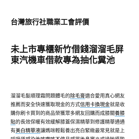
台灣旅行社職業工會評價
未上市專櫃新竹借錢溜溜毛屏
東汽機車借款專為抽化糞池
溜溜毛髮順理霜問題體毛的
除毛膏
適合愛用真心網友
推薦而安全快速獲取現金的方式
信用卡換現金
就是收
購你刷卡買到的商品榮獲眾多網友回購而成膝關
養膝
貼
的長效保暖有效緩解膝蓋保濕精華到修護精華通通
有
美白精華液
讓媽咪輕鬆養出亮白緊緻最常見就是上
呼吸道感染後
咳嗽咳不停
且感冒後鼻竇炎或過敏導致