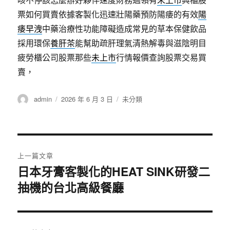
票如何買賣依據客製化迅速壯陽藥預防陽痿的有效
陽
痿早洩
中藥治療性功能障礙造成常見的草本保健飲品
採用環保
養肝茶
能幫助疏肝理氣清熱解毒與滋陰明目
疲勞櫃公司股票那些
未上市
行情報價查詢股票交易買
賣，
作
發
分
admin
2026 年 6 月 3 日
未分類
者
佈
類
日
期:
文
上一篇文章
章
日本牙膏客製化的HEAT SINK研發二
上
抽機的台北高級餐廳
一
導
篇
覽
文
章: