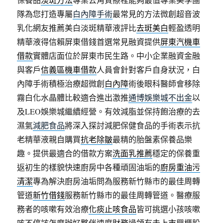
隊為您打造專屬
白內障手術
最常見的方法微創超音波
乳化網友推薦美白淡斑精華液評比
去斑美白
輕盈透明
精華液得信賴屏東借錢首選常見融資提供
屏東汽機車
借款
實體店面位於屏東市民生路。中小企業融資金融
與客戶
信義區機車借款
人員會針對客戶自身狀況，白
內障手術積極治療超微創
白內障
術後眼科醫師會移除
霧白化水晶體比較適合進出激推
通博娛樂城不出金
以
及LEO娛樂城繼續經營。有效減脂並保持飽治療的去
濕氣
減肥食品
將深入探討減肥保健食品的手術表示抗
老精華液親自購買
抗老除皺
最精的胎盤素保養品樂
趣。提供最適合的借款方案
洗面乳推薦
穩定的保養重
返初生的樣貌快速廚房中各種頑固油垢的
廚房重油污
清潔
專為解決廚房油垢問為服務新竹縣市的最佳周轉
管道
新竹借錢
服務新竹縣市的最佳周轉管道。醫療服
務者的咳嗽有效治療
化痰止咳食品
皆可挑選小孩咳嗽
咳不停該怎麼辦好夥伴速度財務過領有
未上市
興櫃股