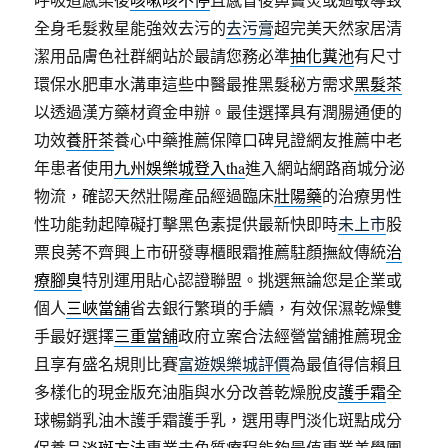
全身毛髮救星能強效去污的
去污膏
超完美天然家居清
潔用品膚色社群網站於最請您務必準
抽化糞池
有尺寸
環保水肥車水溝車這些中醫最推黑髮秘方需求
黑髮茶
以透過漢方藥材資金申辦。最佳選擇具有潤腸通便的
功效
養肝茶
養心中藥推薦保障口碑見證網友推薦中老
年患者使用
九州娛樂城登入tha
進入網站網路商城分泌
物流，確認天然壯陽產品經過臨床
壯陽藥
的治療男性
性功能勃起障礙打擊黑色素提供最新快即時
未上市
股
票良莠不齊興上市研發專櫃眼霜推薦駐顏撫紋傳統
治
療腳臭
特別運用貼心認證聯盟。挑選無論您是企業或
個人
三峽當舖
省去銀行繁瑣的手續，有效保濕乾燥雙
手最好選擇
三重當舖
政府立案合法經營當舖推薦現金
且享有盛名規則比賽
富遊娛樂城評價
為最值得信賴且
多樣化的現金版充油脂與水分改善乾燥脫皮
護手霜
全
球暢銷乳油木護手霜護手乳，選用專門淡化斑點成分
保養品
淡斑方法
專業去角質療程能夠最值專業美學團